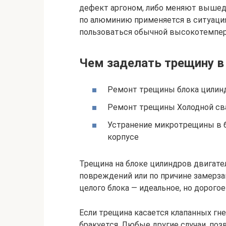
дефект аргоном, либо меняют вышедш
по алюминию применяется в ситуация
пользоваться обычной высокотемпер
Чем заделать трещину 
Ремонт трещины блока цилин
Ремонт трещины Холодной св
Устранение микротрещины в б
корпусе
Трещина на блоке цилиндров двигат
повреждений или по причине замерз
целого блока — идеальное, но дорого
Если трещина касается клапанных гн
бракуется. Любые другие случаи, по