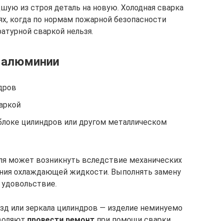
ую из строя деталь на новую. Холодная сварка
х, когда по нормам пожарной безопасности
атурной сваркой нельзя.
в алюминии
дров
аркой
локе цилиндров или другом металлическом
еля может возникнуть вследствие механических
ания охлаждающей жидкости. Выполнять замену
е удовольствие.
езд или зеркала цилиндров — изделие неминуемо
зволяют
провести ремонт
при помощи сварки,