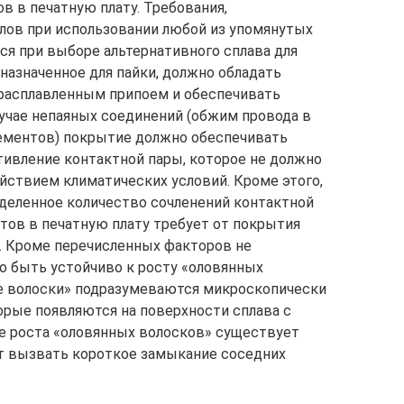
в в печатную плату. Требования,
ов при использовании любой из упомянутых
я при выборе альтернативного сплава для
дназначенное для пайки, должно обладать
расплавленным припоем и обеспечивать
лучае непаяных соединений (обжим провода в
лементов) покрытие должно обеспечивать
ивление контактной пары, которое не должно
йствием климатических условий. Кроме этого,
деленное количество сочленений контактной
ктов в печатную плату требует от покрытия
. Кроме перечисленных факторов не
 быть устойчиво к росту «оловянных
е волоски» подразумеваются микроскопически
орые появляются на поверхности сплава с
е роста «оловянных волосков» существует
ут вызвать короткое замыкание соседних