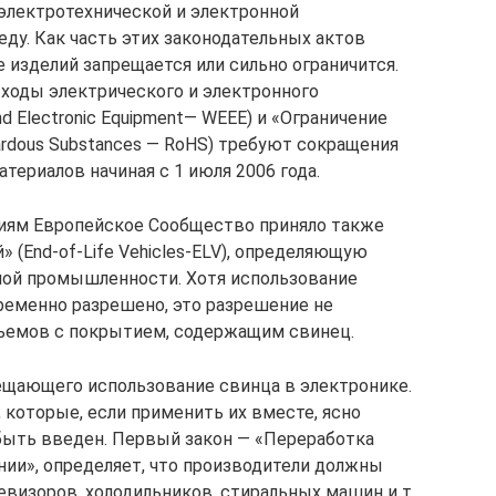
электротехнической и электронной
у. Как часть этих законодательных актов
 изделий запрещается или сильно ограничится.
ходы электрического и электронного
nd Electronic Equipment— WEEE) и «Ограничение
zardous Substances — RoHS) требуют сокращения
ериалов начиная с 1 июля 2006 года.
иям Европейское Сообщество приняло также
(End-of-Life Vehicles-ELV), определяющую
ной промышленности. Хотя использование
ременно разрешено, это разрешение не
зъемов с покрытием, содержащим свинец.
рещающего использование свинца в электронике.
 которые, если применить их вместе, ясно
быть введен. Первый закон — «Переработка
ии», определяет, что производители должны
евизоров, холодильников, стиральных машин и т.