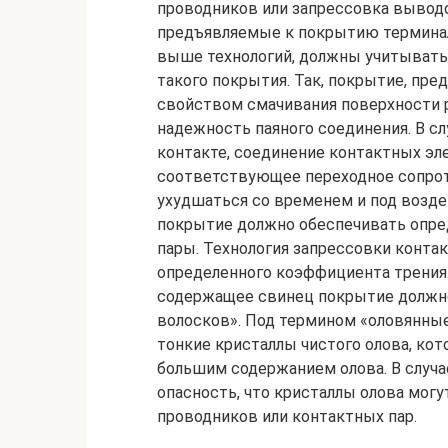
проводников или запрессовка выводо
предъявляемые к покрытию терминал
выше технологий, должны учитыватьс
такого покрытия. Так, покрытие, пре
свойством смачивания поверхности 
надежность паяного соединения. В с
контакте, соединение контактных э
соответствующее переходное сопрот
ухудшаться со временем и под возде
покрытие должно обеспечивать опре
пары. Технология запрессовки конта
определенного коэффициента трения
содержащее свинец покрытие должно
волосков». Под термином «оловянны
тонкие кристаллы чистого олова, кот
большим содержанием олова. В случа
опасность, что кристаллы олова мог
проводников или контактных пар.