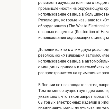
регламентирующие влияние отходов 
промышленности на окружающую сред
использование свинца в большинстве
Резолюции, которые называются «От
оборудования» (The Waste Electrical a
опасных веществ» (Restriction of Ha
использования содержащих свинец мат
Дополнительно к этим двум резолюц
резолюцию «Утилизация автомобилей» 
использование свинца в автомобиль
свинцовых припоев в автомобилях в
распространяется на применение ра
В Японии нет законодательства, зап
Тем не менее существует два закона,
указывают, что такой запрет может 
бытовых электронных изделий в Япон
предпринять меры по утилизации тел