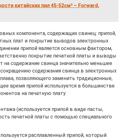
ости китайских пил 45-52см³ – Forward,
новных компонента, содержащих свинец: припой,
тных плат и покрытие выводов электронных
динении припой является основным фактором,
ветственно покрытие печатной платы и выводы
 на содержание свинца значительно меньшее
 к сокращению содержания свинца в электронных
сплава, позволяющего заменить традиционные,
щее время припой используется в большинстве
онентов на печатную плату:
нтажа (используется припой в виде пасты,
ность печатной платы с помощью специального
спользуется расплавленный припой, который