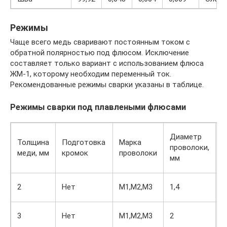
Режимы
Чаще всего медь сваривают постоянным током с
обратной полярностью под флюсом. Исключение
составляет только вариант с использованием флюса
ЖМ-1, которому необходим переменный ток.
Рекомендованные режимы сварки указаны в таблице.
Режимы сварки под плавлеными флюсами
Диаметр
С
Толщина
Подготовка
Марка
проволоки,
т
меди, мм
кромок
проволоки
мм
А
1
2
Нет
М1,М2,М3
1,4
1
1
3
Нет
М1,М2,М3
2
2