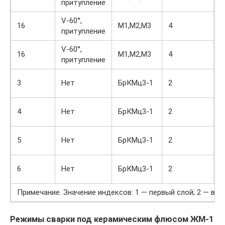
притупление
6
V-60°,
5
16
М1,М2,М3
4
притупление
5
V-60°,
16
М1,М2,М3
4
6
притупление
3
3
Нет
БрКМц3-1
2
3
3
4
Нет
БрКМц3-1
2
3
3
5
Нет
БрКМц3-1
2
4
4
6
Нет
БрКМц3-1
2
4
Примечание. Значение индексов: 1 — первый слой; 2 — вто
Режимы сварки под керамическим флюсом ЖМ-1