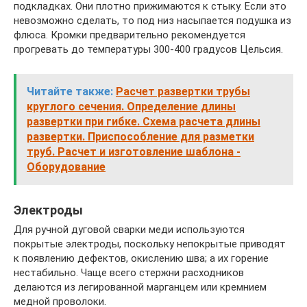
подкладках. Они плотно прижимаются к стыку. Если это
невозможно сделать, то под низ насыпается подушка из
флюса. Кромки предварительно рекомендуется
прогревать до температуры 300-400 градусов Цельсия.
Читайте также:
Расчет развертки трубы
круглого сечения. Определение длины
развертки при гибке. Схема расчета длины
развертки. Приспособление для разметки
труб. Расчет и изготовление шаблона -
Оборудование
Электроды
Для ручной дуговой сварки меди используются
покрытые электроды, поскольку непокрытые приводят
к появлению дефектов, окислению шва; а их горение
нестабильно. Чаще всего стержни расходников
делаются из легированной марганцем или кремнием
медной проволоки.