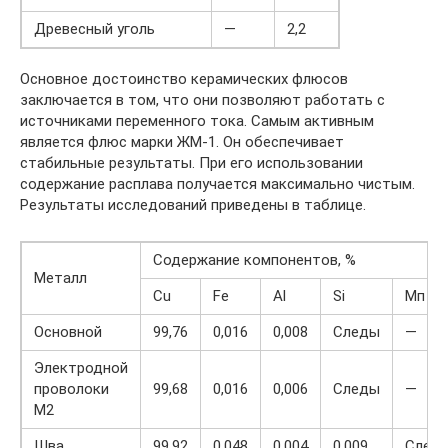
Древесный уголь
—
2,2
Основное достоинство керамических флюсов
заключается в том, что они позволяют работать с
источниками переменного тока. Самым активным
является флюс марки ЖМ-1. Он обеспечивает
стабильные результаты. При его использовании
содержание расплава получается максимально чистым.
Результаты исследований приведены в таблице.
Содержание компонентов, %
Металл
Cu
Fe
Al
Si
Мп
Основной
99,76
0,016
0,008
Следы
—
Электродной
проволоки
99,68
0,016
0,006
Следы
—
М2
Шва
99,92
0,048
0,004
0,009
След