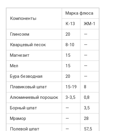
Марка флюса
Компоненты
К-13
ЖМ-1
Глинозем
20
—
Кварцевый песок
8-10
—
Магнезит
15
—
Мел
15
—
Бура безводная
20
—
Плавиковый шпат
15-19
8
Алюминиевый порошок
3-3,5
0,8
Борный шпат
—
3,5
Мрамор
—
28
Полевой шпат
—
57,5