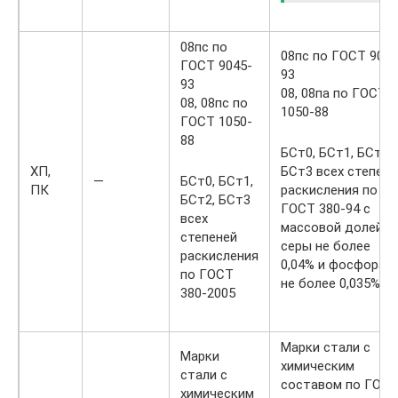
08пс по
08пс по ГОСТ 9045
ГОСТ 9045-
93
93
08, 08па по ГОСТ
08, 08пс по
1050-88
ГОСТ 1050-
88
БСт0, БСт1, БСт2,
ХП,
БСт3 всех степене
—
БСт0, БСт1,
ПК
раскисления по
БСт2, БСт3
ГОСТ 380-94 с
всех
массовой долей
степеней
серы нe более
раскисления
0,04% и фосфора 
по ГОСТ
не более 0,035%
380-2005
Марки стали с
Марки
химическим
стали с
составом по ГОС
химическим