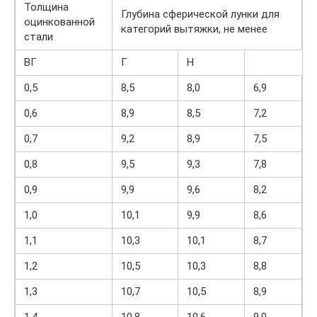
Толщина
Глубина сферической лунки для
оцинкованной
категорий вытяжки, не менее
стали
ВГ
Г
Н
0,5
8,5
8,0
6,9
0,6
8,9
8,5
7,2
0,7
9,2
8,9
7,5
0,8
9,5
9,3
7,8
0,9
9,9
9,6
8,2
1,0
10,1
9,9
8,6
1,1
10,3
10,1
8,7
1,2
10,5
10,3
8,8
1,3
10,7
10,5
8,9