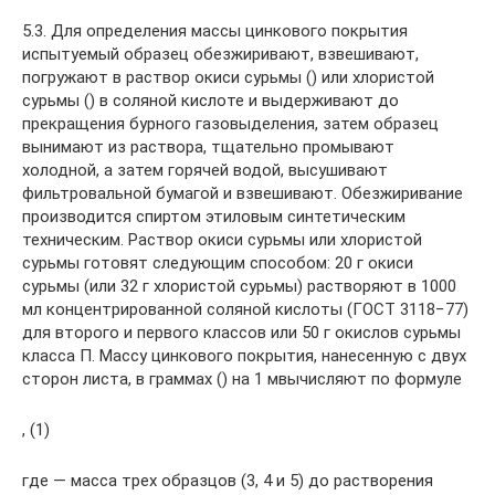
5.3. Для определения массы цинкового покрытия
испытуемый образец обезжиривают, взвешивают,
погружают в раствор окиси сурьмы () или хлористой
сурьмы () в соляной кислоте и выдерживают до
прекращения бурного газовыделения, затем образец
вынимают из раствора, тщательно промывают
холодной, а затем горячей водой, высушивают
фильтровальной бумагой и взвешивают. Обезжиривание
производится спиртом этиловым синтетическим
техническим. Раствор окиси сурьмы или хлористой
сурьмы готовят следующим способом: 20 г окиси
сурьмы (или 32 г хлористой сурьмы) растворяют в 1000
мл концентрированной соляной кислоты (ГОСТ 3118−77)
для второго и первого классов или 50 г окислов сурьмы
класса П. Массу цинкового покрытия, нанесенную с двух
сторон листа, в граммах () на 1 мвычисляют по формуле
, (1)
где — масса трех образцов (3, 4 и 5) до растворения