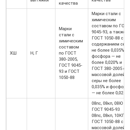
вытяжки
качества
качества
Марки стали с
химическим
составом по ГОС
Марки
9045-93, а также
стали с
ГОСТ 1050-88 с
химическим
cодержанием сер
составом
не более 0,035% и
ХШ
Н, Г
по ГОСТ
фосфора — не
380-2005,
более 0,020% и
ГОСТ 9045-
ГОСТ 380-2005 с
93 и ГОСТ
массовой долей
1050-88
серы не более
0,035% и фосфора
— не более 0,025%
08пс, 08кп, 08Ю по
ГОСТ 9045-93
08пс, 08кп, 10КП п
ГОСТ 1050-88 с
массовой долей