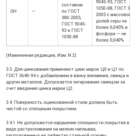
9045-93, ГОСТ
составом
1050-88, ГОСТ 380
ОН
—
по ГОСТ
2005 с массовой
380-2005,
долей серы не
ГОСТ 9045-
более 0,045% и
93 и ГОСТ
фосфора — не
1050-88
более 0,040%
(Измененная редакция, Изм. N 2).
3.3. Для цинкования применяют цинк марок Ц0 и Ц1 по
ГОСТ 3640-94 с добавлением в ванну алюминия, свинца и
других металлов. Допускается легирование свинцом за
счет введения цинка марки Ц2.
3.4. Поверхность оцинкованной стали должна быть
чистой со сплошным покрытием.
3.4.1. Не допускаются нарушения сплошности покрытия в
виде растрескивания на мелких наплывах,
расположенных на дефектах стальной основы,