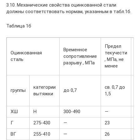
3.10. Механические свойства оцинкованной стали
должны соответствовать нормам, указанным в табл.1б.
Таблица 1б
О
Предел
Временное
уд
Оцинкованная
текучести
сопротивление
ме
сталь
, МПа, не
разрыву , МПа
дл
менее
т
св
категории
св. 0,7 до
1,
группы
до 0,7
вытяжки
1,5
д
2,
ХШ
Н
300-490
—
21
Г
275-430
—
23
24
ВГ
255-410
—
26
28