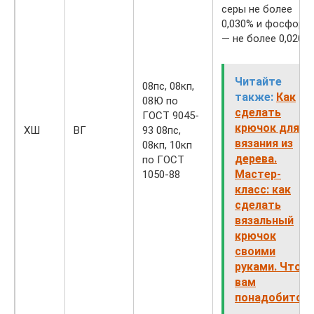
серы не более
0,030% и фосфора
— не более 0,020%
Читайте
08пс, 08кп,
также:
Как
08Ю по
сделать
ГОСТ 9045-
крючок для
ХШ
ВГ
93 08пс,
вязания из
08кп, 10кп
дерева.
по ГОСТ
Мастер-
1050-88
класс: как
сделать
вязальный
крючок
своими
руками. Что
вам
понадобится