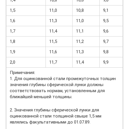
1,4
10,8
10,6
9,0
1,5
11,0
10,8
9,1
1,6
11,3
11,0
9,5
1,7
11,4
11,1
9,6
1,8
11,5
11,2
9,7
1,9
11,6
11,3
9,8
2,0
11,7
11,4
9,9
Примечания:
1. Для оцинкованной стали промежуточных толщин
значения глубины сферической лунки должны
соответствовать нормам, установленным для
ближайшей меньшей толщины.
2. Значения глубины сферической лунки для
оцинкованной стали толщиной свыше 1,5 мм
являлись факультативными до 01.07.89.