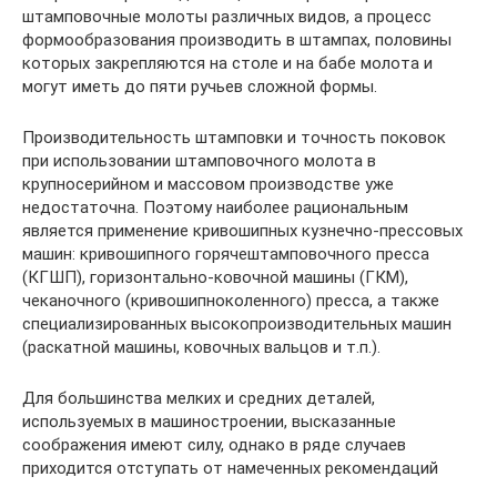
штамповочные молоты различных видов, а процесс
формообразования производить в штампах, половины
которых закрепляются на столе и на бабе молота и
могут иметь до пяти ручьев сложной формы.
Производительность штамповки и точность поковок
при использовании штамповочного молота в
крупносерийном и массовом производстве уже
недостаточна. Поэтому наиболее рациональным
является применение кривошипных кузнечно-прессовых
машин: кривошипного горячештамповочного пресса
(КГШП), горизонтально-ковочной машины (ГКМ),
чеканочного (кривошипноколенного) пресса, а также
специализированных высокопроизводительных машин
(раскатной машины, ковочных вальцов и т.п.).
Для большинства мелких и средних деталей,
используемых в машиностроении, высказанные
соображения имеют силу, однако в ряде случаев
приходится отступать от намеченных рекомендаций