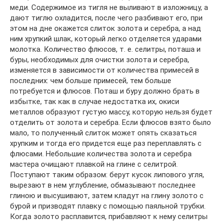
меди. Содержимое из тигля не выливают в изложницу, а
дают тиглю охладится, после чего разбивают его, при
этом на дне окажется слиток золота и серебра, а над
ним хрупкий шлак, который легко отделяется ударами
молотка. Количество флюсов, т. е. селитры, поташа и
буры, необходимых для очистки золота и серебра,
изменяется в зависимости от количества примесей в
последних: чем больше примесей, тем больше
потребуется и флюсов. Поташ и буру должно брать в
избытке, так как в случае недостатка их, окиси
металлов образуют густую массу, которую нельзя будет
отделить от золота и серебра. Если флюсов взято было
мало, то полученный слиток может опять сказаться
хрупким и тогда его придется еще раз переплавлять с
флюсами. Небольшие количества золота и серебра
мастера очищают плавкой на глине с селитрой.
Поступают таким образом: берут кусок липового угля,
вырезают в нем углубление, обмазывают последнее
глиною и высушивают, затем кладут на глину золото с
бурой и призводят плавку с помощью паяльной трубки.
Когда золото pacплавится, прибавляют к нему селитры