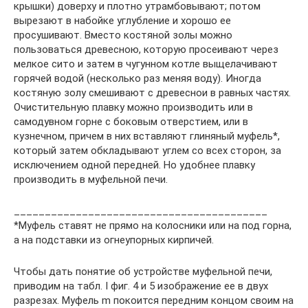
крышки) доверху и плотно утрамбовывают; потом
вырезают в набойке углубление и хорошо ее
просушивают. Вместо костяной золы можно
пользоваться древесною, которую просеивают через
мелкое сито и затем в чугунном котле выщелачивают
горячей водой (несколько раз меняя воду). Иногда
костяную золу смешивают с древеснои в равных частях.
Очистительную плавку можно производить или в
самодувном горне с боковым отверстием, или в
кузнечном, причем в них вставляют глиняный муфель*,
который затем обкладывают углем со вcex сторон, за
исключением одной передней. Но удобнее плавку
производить в муфельной печи.
_________________________________________
*Муфель ставят не прямо на колосники или на под горна,
а на подставки из огнеупорных кирпичей.
Чтобы дать понятие об устройстве муфельной печи,
приводим на табл. I фиг. 4 и 5 изображение ее в двух
разрезах. Муфель m покоится передним концом своим на