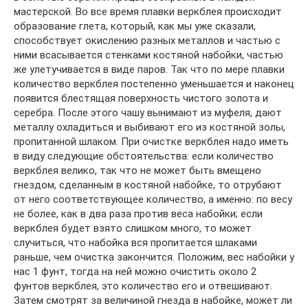
мастерской. Во все время плавки веркблея происходит
образование глета, который, как мы уже сказали,
способствует окислению разных металлов и частью с
ними всасывается стенками костяной набойки, частью
же улетучивается в виде паров. Так что по мере плавки
количество веркблея постепенно уменьшается и наконец
появится блестящая поверхность чистого золота и
серебра. После этого чашу вынимают из муфеля, дают
металлу охладиться и выбивают его из костяной золы,
пропитанной шлаком. При очистке веркблея надо иметь
в виду следующие обстоятельства: если количество
веркблея велико, так что не может быть вмещено
гнездом, сделанным в костяной набойке, то отрубают
от него соответствующее количество, а именно: по весу
не более, как в два раза против веса набойки; если
веркблея будет взято слишком много, то может
случиться, что набойка вся пропитается шлаками
раньше, чем очистка закончится. Положим, вес набойки у
нас 1 фунт, тогда на ней можно очистить около 2
фунтов веркблея, это количество его и отвешивают.
Затем смотрят за величиной гнезда в набойке, может ли