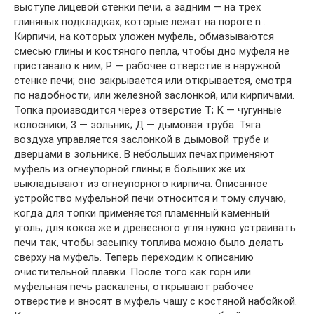
выступе лицевой стенки печи, а задним — на трех
глиняных подкладках, которые лежат на пороге n .
Кирпичи, на которых уложен муфель, обмазываются
смесью глины и костяного пепла, чтобы дно муфеля не
приставало к ним; Р — рабочее отверстие в наружной
стенке печи; оно закрывается или открывается, смотря
по надобности, или железной заслонкой, или кирпичами.
Топка производится через отверстие Т; К — чугунные
колосники; 3 — зольник; Д — дымовая труба. Тяга
воздуха управляется заслонкой в дымовой трубе и
дверцами в зольнике. В небольших печах применяют
муфель из огнеупорной глины; в больших же их
выкладывают из огнеупорного кирпича. Описанное
устройство муфельной печи относится и тому случаю,
когда для топки применяется пламенный каменный
уголь; для кокса же и древесного угля нужно устраивать
печи так, чтобы засыпку топлива можно было делать
сверху на муфель. Теперь переходим к описанию
очистительной плавки. После того как горн или
муфельная печь раскалены, открывают рабочее
отверстие и вносят в муфель чашу с костяной набойкой.