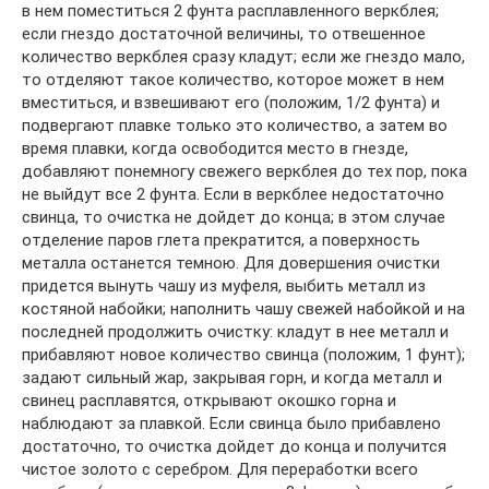
в нем поместиться 2 фунта расплавленного веркблея;
если гнездо достаточной величины, то отвешенное
количество веркблея сразу кладут; если же гнездо мало,
то отделяют такое количество, которое может в нем
вместиться, и взвешивают его (положим, 1/2 фунта) и
подвергают плавке только это количество, а затем во
время плавки, когда освободится место в гнезде,
добавляют понемногу свежего веркблея до тех пор, пока
не выйдут все 2 фунта. Если в веркблее недостаточно
свинца, то очистка не дойдет до конца; в этом случае
отделение паров глета прекратится, а поверхность
металла останется темною. Для довершения очистки
придется вынуть чашу из муфеля, выбить металл из
костяной набойки; наполнить чашу свежей набойкой и на
последней продолжить очистку: кладут в нее металл и
прибавляют новое количество свинца (положим, 1 фунт);
задают сильный жар, закрывая горн, и когда металл и
свинец расплавятся, открывают окошко горна и
наблюдают за плавкой. Если свинца было прибавлено
достаточно, то очистка дойдет до конца и получится
чистое золото с серебром. Для переработки всего