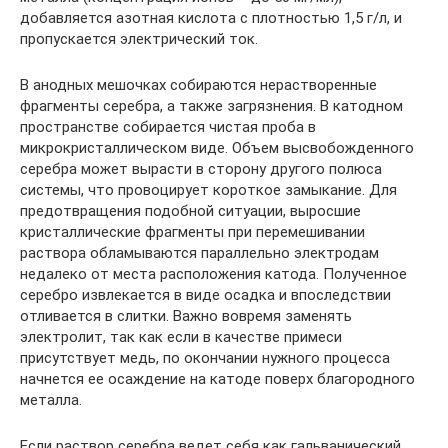
добавляется азотная кислота с плотностью 1,5 г/л, и
пропускается электрический ток.
В анодных мешочках собираются нерастворенные
фрагменты серебра, а также загрязнения. В катодном
пространстве собирается чистая проба в
микрокристаллическом виде. Объем высвобожденного
серебра может вырасти в сторону другого полюса
системы, что провоцирует короткое замыкание. Для
предотвращения подобной ситуации, выросшие
кристаллические фрагменты при перемешивании
раствора обламываются параллельно электродам
недалеко от места расположения катода. Полученное
серебро извлекается в виде осадка и впоследствии
отливается в слитки. Важно вовремя заменять
электролит, так как если в качестве примеси
присутствует медь, по окончании нужного процесса
начнется ее осаждение на катоде поверх благородного
металла.
Если раствор серебра ведет себя как гальванический