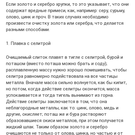
Если золото и серебро хрупки, то это указывает, что они
содержат вредные примеси, как, например: серу, сурьму,
олово, цинк и проч. В таких случаях необходимо
произвести очистку золота или серебра, что делается
разными способами.
1. Плавка с селитрой
Очищаемый слиток плавят в тигле с селитрой, бурой и
поташом {вместо поташа можно брать и соду);
расплавленную массу нужно хорошо помешивать, чтобы
селитра равномерно подействовала на все частицы
металла. Вначале масса сильно волнуется, как бы кипит,
но потом, когда действие селитры окончится, масса
успокаивается и тогда тигель вынимают из горна.
Действие селитры заключается в том, что она
неблагородные металлы, как то: цинк, олово, медь и
другие, окисляет; поташ же и бура растворяют
образовавшиеся окиси металлов, при этом получается
жидкий шлак. Таким образом золото и серебро
очищаются не только от олова, цинка, но частью и от