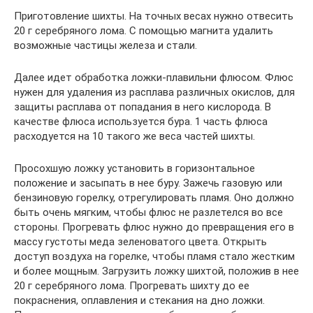
Приготовление шихты. На точных весах нужно отвесить
20 г серебряного лома. С помощью магнита удалить
возможные частицы железа и стали.
Далее идет обработка ложки-плавильни флюсом. Флюс
нужен для удаления из расплава различных окислов, для
защиты расплава от попадания в него кислорода. В
качестве флюса используется бура. 1 часть флюса
расходуется на 10 такого же веса частей шихты.
Просохшую ложку установить в горизонтальное
положение и засыпать в нее буру. Зажечь газовую или
бензиновую горелку, отрегулировать пламя. Оно должно
быть очень мягким, чтобы флюс не разлетелся во все
стороны. Прогревать флюс нужно до превращения его в
массу густоты меда зеленоватого цвета. Открыть
доступ воздуха на горелке, чтобы пламя стало жестким
и более мощным. Загрузить ложку шихтой, положив в нее
20 г серебряного лома. Прогревать шихту до ее
покраснения, оплавления и стекания на дно ложки.