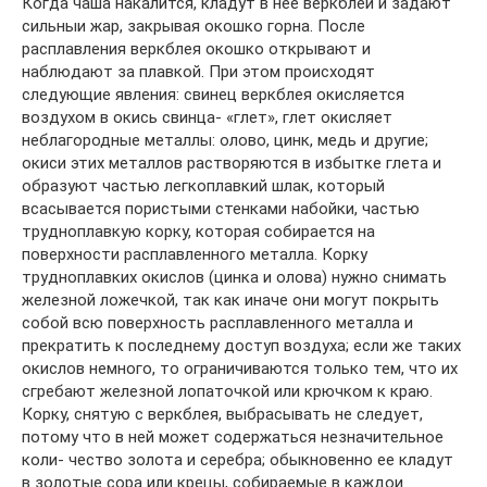
Когда чаша накалится, кладут в нее веркблей и задают
сильныи жар, закрывая окошко горна. После
расплавления веркблея окошко открывают и
наблюдают за плавкой. При этом происходят
следующие явления: свинец веркблея окисляется
воздухом в окись свинца- «глет», глет окисляет
неблагородные металлы: олово, цинк, медь и другие;
окиси этих металлов растворяются в избытке глета и
образуют частью легкоплавкий шлак, который
всасывается пористыми стенками набойки, частью
трудноплавкую корку, которая собирается на
поверхности расплавленного металла. Корку
трудноплавких окислов (цинка и олова) нужно снимать
железной ложечкой, так как иначе они могут покрыть
собой всю поверхность расплавленного металла и
прекратить к последнему доступ воздуха; если же таких
окислов немного, то ограничиваются только тем, что их
сгребают железной лопаточкой или крючком к краю.
Корку, снятую с веркблея, выбрасывать не следует,
потому что в ней может содержаться незначительное
коли- чество золота и серебра; обыкновенно ее кладут
в золотые сора или крецы, собираемые в каждои