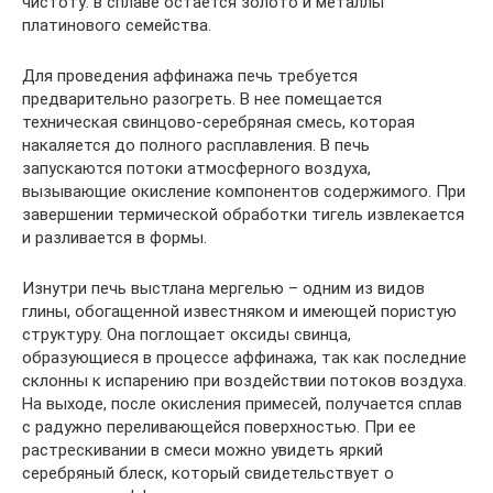
чистоту: в сплаве остается золото и металлы
платинового семейства.
Для проведения аффинажа печь требуется
предварительно разогреть. В нее помещается
техническая свинцово-серебряная смесь, которая
накаляется до полного расплавления. В печь
запускаются потоки атмосферного воздуха,
вызывающие окисление компонентов содержимого. При
завершении термической обработки тигель извлекается
и разливается в формы.
Изнутри печь выстлана мергелью – одним из видов
глины, обогащенной известняком и имеющей пористую
структуру. Она поглощает оксиды свинца,
образующиеся в процессе аффинажа, так как последние
склонны к испарению при воздействии потоков воздуха.
На выходе, после окисления примесей, получается сплав
с радужно переливающейся поверхностью. При ее
растрескивании в смеси можно увидеть яркий
серебряный блеск, который свидетельствует о