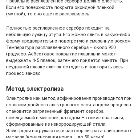
Правильно расплавленное серебро должно блестеть.
Если его поверхность покрыта оксидной пленкой
(мутной), то оно еще не расплавилось.
Полностью расплавленное серебро походит на
небольшую лужицу ртути. Его можно слить в какую-либо
форму, предварительно подогретую и смазанную воском.
Температура расплавленного серебра – около 950
градусов. Асбестовое покрытие плавильни может
выдержать 4-5 плавок, затем его придется менять. При
неудачной плавке слиток остудить и повторить весь
процесс заново.
Метод электролиза
Электролиз как метод аффинирования производится при
сознании двойного электронного слоя: анодом процесса
становится загрязненный фрагмент серебра,
помещаемый в мешочек, катодом – тонкие пластины,
сформированные из некорродирующей стали.
Электроды погружаются в раствор нитрата очищаемого
металла (концентрация ионов – до 50 мг/мл),