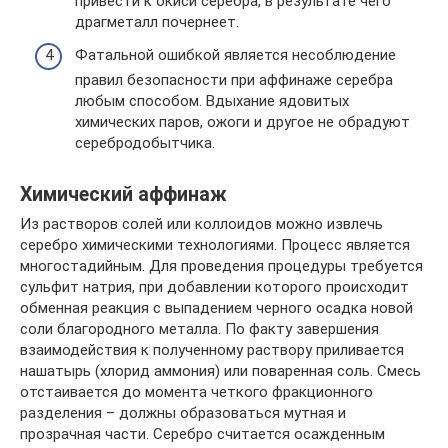
привести к окиси серебра, в результате чего
драгметалл почернеет.
Фатальной ошибкой является несоблюдение
правил безопасности при аффинаже серебра
любым способом. Вдыхание ядовитых
химических паров, ожоги и другое не обрадуют
серебродобытчика.
Химический аффинаж
Из растворов солей или коллоидов можно извлечь
серебро химическими технологиями. Процесс является
многостадийным. Для проведения процедуры требуется
сульфит натрия, при добавлении которого происходит
обменная реакция с выпадением черного осадка новой
соли благородного металла. По факту завершения
взаимодействия к полученному раствору приливается
нашатырь (хлорид аммония) или поваренная соль. Смесь
отстаивается до момента четкого фракционного
разделения – должны образоваться мутная и
прозрачная части. Серебро считается осажденным