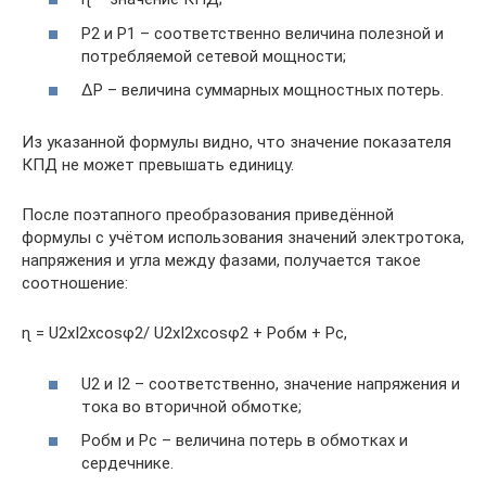
Р2 и Р1 – соответственно величина полезной и
потребляемой сетевой мощности;
ΔР – величина суммарных мощностных потерь.
Из указанной формулы видно, что значение показателя
КПД не может превышать единицу.
После поэтапного преобразования приведённой
формулы с учётом использования значений электротока,
напряжения и угла между фазами, получается такое
соотношение:
ɳ = U2хI2хcosφ2/ U2хI2хcosφ2 + Робм + Рс,
U2 и I2 – соответственно, значение напряжения и
тока во вторичной обмотке;
Робм и Рс – величина потерь в обмотках и
сердечнике.