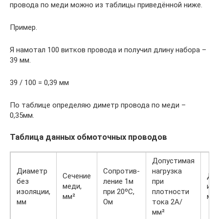
провода по меди можно из таблицы приведённой ниже.
Пример.
Я намотал 100 витков провода и получил длину набора –
39 мм.
39 / 100 = 0,39 мм
По таблице определяю диметр провода по меди –
0,35мм.
Таблица данных обмоточных проводов
Допустимая
Диаметр
Сопротив-
нагрузка
Сечение
Диа
без
ление 1м
при
меди,
изо
изоляции,
при 20ºС,
плотности
мм²
мм
мм
Ом
тока 2А/
мм²