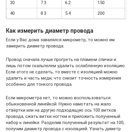
30
7.3
6.2
150
1
40
8.3
5.4
200
1
Как измерить диаметр провода
Если у Вас дома завалялся микрометр, то можно им
замерить диаметр провода.
Провод сначала лучше прогреть на пламени спички и
лишь потом скальпелем удалить ослабленную изоляцию.
Если этого не сделать, то вместе с изоляцией можно
удалить и часть меди, что снизит точность измерения
особенно для тонкого провода.
Если микрометра нет, то можно воспользоваться
обыкновенной линейкой. Нужно намотать на жало
отвёртки или на другую подходящую ось 100 витков
провода, сжать витки ногтем и приложить полученный
набор к линейке. Разделив полученный результат на 100,
получим диаметр провода с изоляцией. Узнать диметр