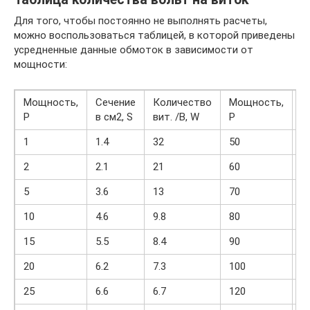
Для того, чтобы постоянно не выполнять расчеты,
можно воспользоваться таблицей, в которой приведены
усредненные данные обмоток в зависимости от
мощности:
Мощность,
Сечение
Количество
Мощность,
С
P
в см2, S
вит. /В, W
P
в
1
1.4
32
50
9.
2
2.1
21
60
9.
5
3.6
13
70
1
10
4.6
9.8
80
1
15
5.5
8.4
90
1
20
6.2
7.3
100
1
25
6.6
6.7
120
1