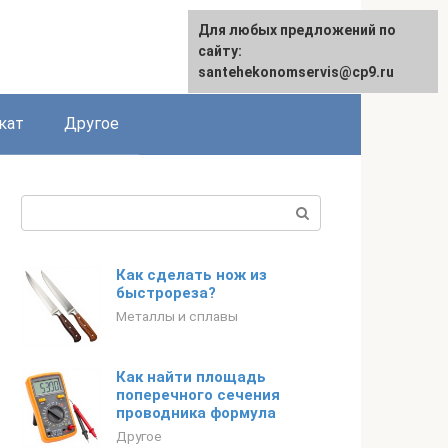
Для любых предложений по
сайту:
santehekonomservis@cp9.ru
кат
Другое
Поиск:
Как сделать нож из
быстрореза?
Металлы и сплавы
Как найти площадь
поперечного сечения
проводника формула
Другое