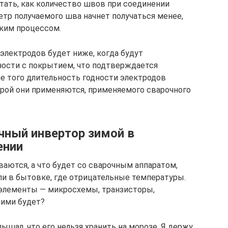
ать, как количество швов при соединении
етр получаемого шва начнет получаться менее,
ским процессом.
электродов будет ниже, когда будут
ности с покрытием, что подтверждается
 того длительность годности электродов
орой они применяются, применяемого сварочного
чный инвертор зимой в
ении
ются, а что будет со сварочным аппаратом,
или в бытовке, где отрицательные температуры.
 элементы — микросхемы, транзисторы,
ними будет?
ышал, что его нельзя хранить на морозе. Я держу