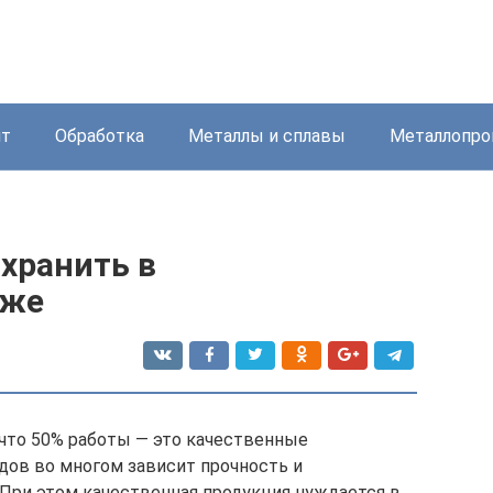
нт
Обработка
Металлы и сплавы
Металлопро
хранить в
аже
что 50% работы — это качественные
дов во многом зависит прочность и
 При этом качественная продукция нуждается в