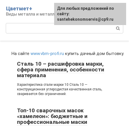
Перейти
Цветмет+
Для любых предложений по
к
Виды металла и металлообработка
сайту:
контенту
santehekonomservis@cp9.ru
Поиск:
На сайте
www.vbm-profi.ru
купить дачный дом бытовку.
Сталь 10 – расшифровка марки,
сфера применения, особенности
материала
Характеристика стали марки 10 Сталь 10 —
конструкционная углеродистая качественная сталь,
сваривается без ограничений.
Топ-10 сварочных масок
«хамелеон»: бюджетные и
профессиональные маски